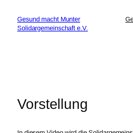
Zum
Inhalt
Gesund macht Munter
Ge
springen
Solidargemeinschaft e.V.
Vorstellung
In diesem Video wird die Solidargemeinsc